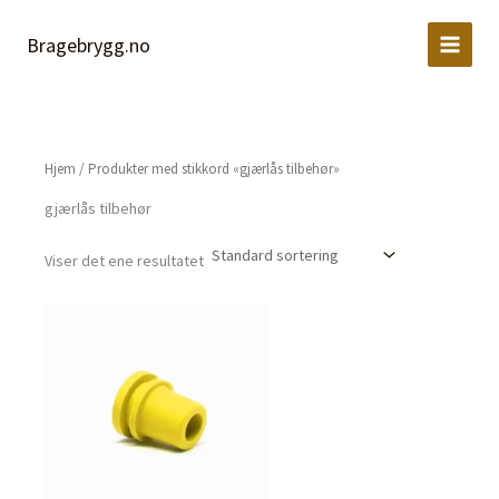
Hopp
rett
Bragebrygg.no
til
innholdet
Hjem
/ Produkter med stikkord «gjærlås tilbehør»
gjærlås tilbehør
Viser det ene resultatet