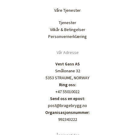
Våre Tjenester
Tjenester
Vilkår & Betingelser
Personvernerklæring
Vår Adresse
Vest Gass AS
Smålonane 32
5353 STRAUME, NORWAY
Ring oss:
+47 55010022
Send oss en epost:
post@bragebrygg.no
Organisasjonsnummer:
992343222