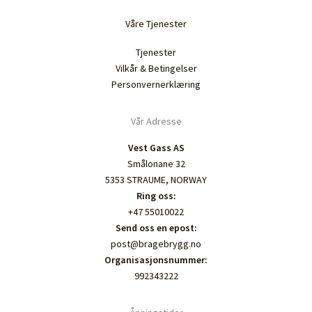
Våre Tjenester
Tjenester
Vilkår & Betingelser
Personvernerklæring
Vår Adresse
Vest Gass AS
Smålonane 32
5353 STRAUME, NORWAY
Ring oss:
+47 55010022
Send oss en epost:
post@bragebrygg.no
Organisasjonsnummer:
992343222