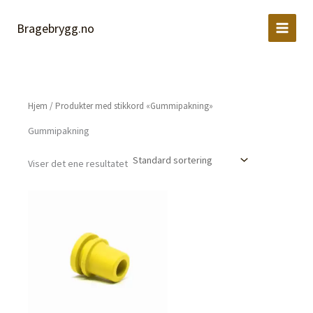
Hopp
rett
Bragebrygg.no
til
innholdet
Hjem
/ Produkter med stikkord «Gummipakning»
Gummipakning
Viser det ene resultatet