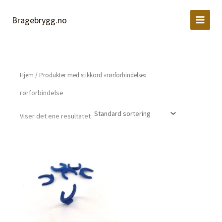
Hopp
rett
Bragebrygg.no
til
innholdet
Hjem
/ Produkter med stikkord «rørforbindelse»
rørforbindelse
Viser det ene resultatet