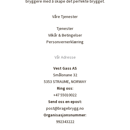
bryggere med å skape det perfekte brygget.
Våre Tjenester
Tjenester
Vilkår & Betingelser
Personvernerklæring
Vår Adresse
Vest Gass AS
Smålonane 32
5353 STRAUME, NORWAY
Ring oss:
+47 55010022
Send oss en epost:
post@bragebrygg.no
Organisasjonsnummer:
992343222