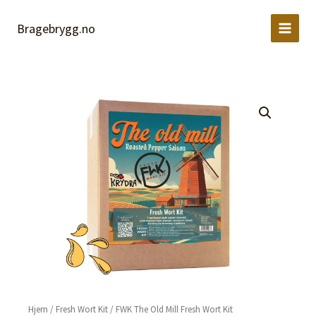
Old
Hopp
Mill
rett
Bragebrygg.no
Fresh
til
Wort
innholdet
Kit
antall
Hjem
/
Fresh Wort Kit
/ FWK The Old Mill Fresh Wort Kit