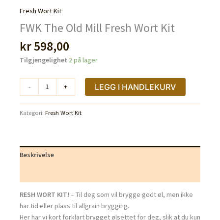
Fresh Wort Kit
FWK The Old Mill Fresh Wort Kit
kr
598,00
Tilgjengelighet
2 på lager
FWK
LEGG I HANDLEKURV
-
+
The
Old
Kategori:
Fresh Wort Kit
Mill
Fresh
Wort
Kit
Beskrivelse
antall
Tilleggsinformasjon
RESH WORT KIT!
– Til deg som vil brygge godt øl, men ikke
har tid eller plass til allgrain brygging.
Her har vi kort forklart brygget ølsettet for deg, slik at du kun