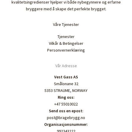
kvalitetsingredienser hjelper vi både nybegynnere og erfarne
bryggere med å skape det perfekte brygget.
Våre Tjenester
Tjenester
Vilkår & Betingelser
Personvernerklæring
Vår Adresse
Vest Gass AS
Smålonane 32
5353 STRAUME, NORWAY
Ring oss:
+47 55010022
Send oss en epost:
post@bragebrygg.no
Organisasjonsnummer:
992343222