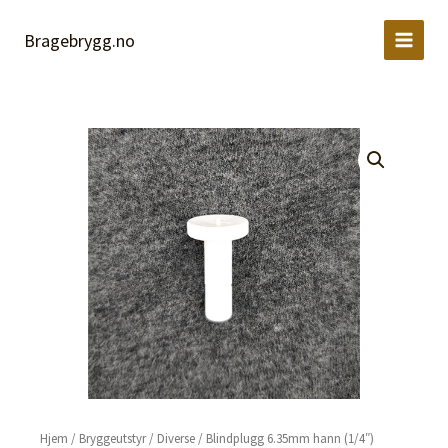
hann
Hopp
(1/4")
rett
Bragebrygg.no
antall
til
innholdet
Hjem
/
Bryggeutstyr
/
Diverse
/ Blindplugg 6.35mm hann (1/4″)