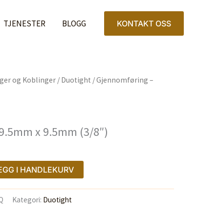
9.5mm
x
TJENESTER
BLOGG
KONTAKT OSS
9.5mm
(3/8")
antall
ger og Koblinger
/
Duotight
/ Gjennomføring –
9.5mm x 9.5mm (3/8″)
EGG I HANDLEKURV
Q
Kategori:
Duotight