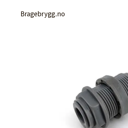
Hopp
rett
Bragebrygg.no
til
innholdet