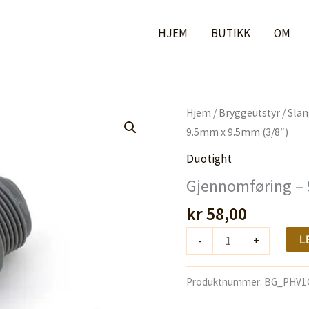
HJEM
BUTIKK
OM
Hjem
/
Bryggeutstyr
/
Slan
9.5mm x 9.5mm (3/8″)
Duotight
Gjennomføring – 
kr
58,00
Gjennomføring
L
-
+
-
9.5mm
Produktnummer:
BG_PHV1
x