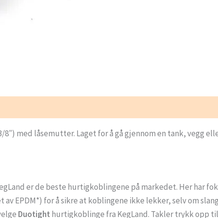
9.5mm
(3/8")
antall
/8″) med låsemutter. Laget for å gå gjennom en tank, vegg elle
KegLand er de beste hurtigkoblingene på markedet. Her har foku
t av EPDM*) for å sikre at koblingene ikke lekker, selv om sl
 velge
Duotight
hurtigkoblinge fra KegLand. Takler trykk opp til