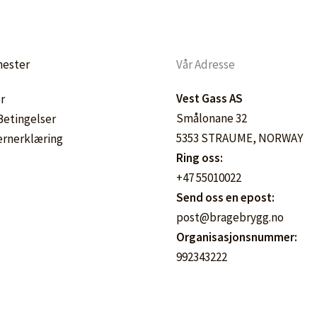
nester
Vår Adresse
Vest Gass AS
r
Smålonane 32
 Betingelser
5353 STRAUME, NORWAY
ernerklæring
Ring oss:
+47 55010022
Send oss en epost:
post@bragebrygg.no
Organisasjonsnummer:
992343222