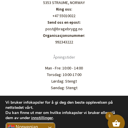
5353 STRAUME, NORWAY
Ring oss:
+47 55010022
Send oss en epost:
post@bragebrygg.no
Organisasjonsnummer:
992343222
Åpningstider
Man - Fre: 10:00 - 14:00
Torsdag: 10:00-17:00
Lørdag: Stengt
Søndag: Stengt
Vi bruker infokapsler for å gi deg den beste opplevelsen på
nettstedet vårt.
Du kan finne ut mer om hvilke infokapsler vi bruker eller slå
0
dem av under
innstillinger
.
Opphavsrett © 2026 Bragebrygg.no
Norwegian