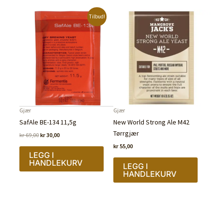
Tilbud!
Gjær
Gjær
SafAle BE-134 11,5g
New World Strong Ale M42
Tørrgjær
Opprinnelig
Nåværende
kr
69,00
kr
30,00
pris
pris
kr
55,00
var:
er:
LEGG I
kr 69,00.
kr 30,00.
HANDLEKURV
LEGG I
HANDLEKURV