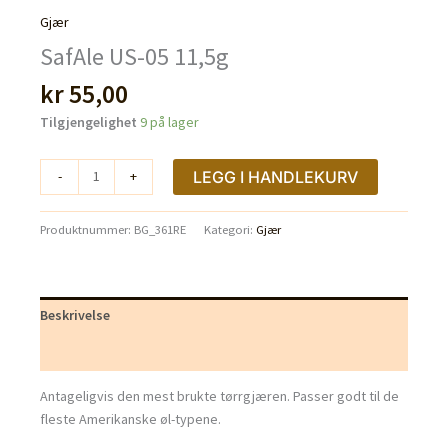
Gjær
SafAle US-05 11,5g
kr
55,00
Tilgjengelighet
9 på lager
SafAle
LEGG I HANDLEKURV
-
+
US-
05
Produktnummer:
BG_361RE
Kategori:
Gjær
11,5g
antall
Beskrivelse
Tilleggsinformasjon
Antageligvis den mest brukte tørrgjæren. Passer godt til de
fleste Amerikanske øl-typene.