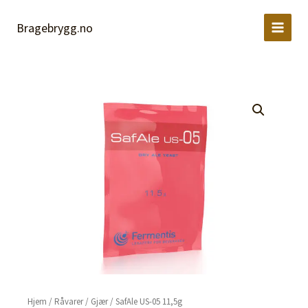
05
Hopp
11,5g
rett
Bragebrygg.no
antall
til
innholdet
Hjem
/
Råvarer
/
Gjær
/ SafAle US-05 11,5g