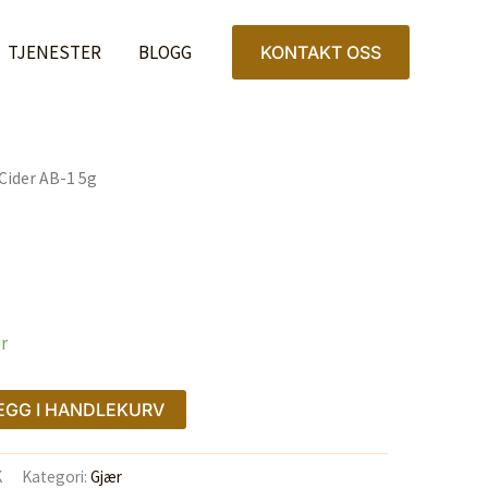
1
5g
TJENESTER
BLOGG
KONTAKT OSS
antall
Cider AB-1 5g
er
EGG I HANDLEKURV
K
Kategori:
Gjær