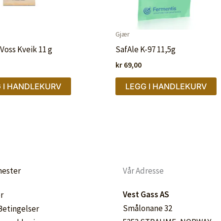
Gjær
Voss Kveik 11 g
SafAle K-97 11,5g
kr
69,00
 I HANDLEKURV
LEGG I HANDLEKURV
nester
Vår Adresse
Vest Gass AS
r
Smålonane 32
 Betingelser