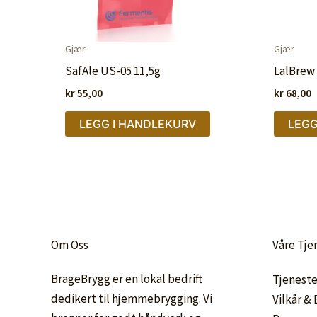
Gjær
Gjær
SafAle US-05 11,5g
LalBrew 
kr
55,00
kr
68,00
LEGG I HANDLEKURV
LEGG
Om Oss
Våre Tje
BrageBrygg er en lokal bedrift
Tjeneste
dedikert til hjemmebrygging. Vi
Vilkår &