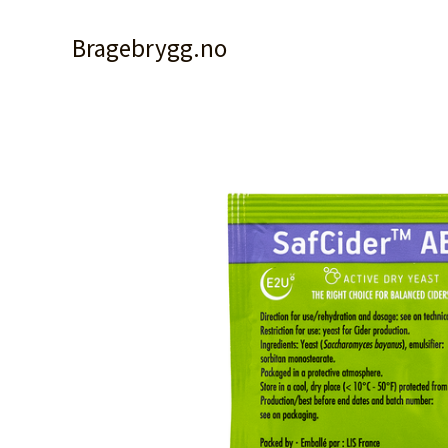
Hopp
rett
Bragebrygg.no
til
innholdet