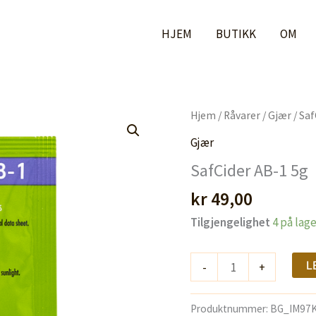
HJEM
BUTIKK
OM
Hjem
/
Råvarer
/
Gjær
/ Saf
Gjær
SafCider AB-1 5g
kr
49,00
Tilgjengelighet
4 på lag
SafCider
L
-
+
AB-
1
Produktnummer:
BG_IM97