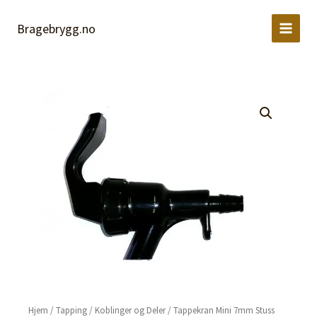
7mm
Hopp
Stuss
rett
Bragebrygg.no
Corneliusfat
til
antall
innholdet
Hjem
/
Tapping
/
Koblinger og Deler
/ Tappekran Mini 7mm Stuss