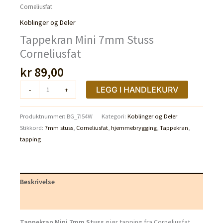
Corneliusfat
Koblinger og Deler
Tappekran Mini 7mm Stuss
Corneliusfat
kr
89,00
Tappekran
LEGG I HANDLEKURV
-
+
Mini
7mm
Produktnummer:
BG_7I54W
Kategori:
Koblinger og Deler
Stuss
Stikkord:
7mm stuss
,
Corneliusfat
,
hjemmebrygging
,
Tappekran
,
Corneliusfat
tapping
antall
Beskrivelse
Tilleggsinformasjon
Tappekran Mini 7mm Stuss
gjør tapping fra Corneliusfat