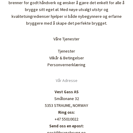
brenner for godt håndverk og ønsker å gjøre det enkelt for alle å
brygge sitt eget øl. Med nøye utvalgt utstyr og
kvalitetsingredienser hjelper vi både nybegynnere og erfarne
bryggere med å skape det perfekte brygget.
Våre Tjenester
Tjenester
Vilkår & Betingelser
Personvernerklæring
Vår Adresse
Vest Gass AS
Smålonane 32
5353 STRAUME, NORWAY
Ring oss:
+47 55010022
Send oss en epost:
post@bragebrygg.no