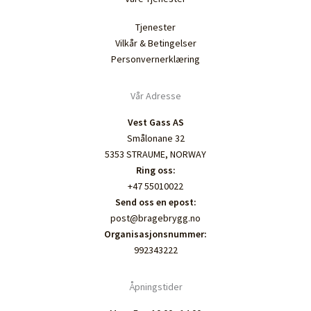
Tjenester
Vilkår & Betingelser
Personvernerklæring
Vår Adresse
Vest Gass AS
Smålonane 32
5353 STRAUME, NORWAY
Ring oss:
+47 55010022
Send oss en epost:
post@bragebrygg.no
Organisasjonsnummer:
992343222
Åpningstider