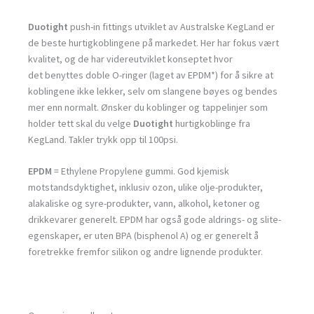
Duotight
push-in fittings utviklet av Australske KegLand er
de beste hurtigkoblingene på markedet. Her har fokus vært
kvalitet, og de har videreutviklet konseptet hvor
det benyttes doble O-ringer (laget av EPDM*) for å sikre at
koblingene ikke lekker, selv om slangene bøyes og bendes
mer enn normalt. Ønsker du koblinger og tappelinjer som
holder tett skal du velge
Duotight
hurtigkoblinge fra
KegLand. Takler trykk opp til 100psi.
EPDM
= Ethylene Propylene gummi. God kjemisk
motstandsdyktighet, inklusiv ozon, ulike olje-produkter,
alakaliske og syre-produkter, vann, alkohol, ketoner og
drikkevarer generelt. EPDM har også gode aldrings- og slite-
egenskaper, er uten BPA (bisphenol A) og er generelt å
foretrekke fremfor silikon og andre lignende produkter.