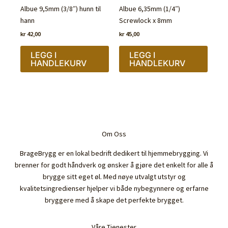
Albue 9,5mm (3/8″) hunn til
Albue 6,35mm (1/4″)
hann
Screwlock x 8mm
kr
42,00
kr
45,00
LEGG I
LEGG I
HANDLEKURV
HANDLEKURV
Om Oss
BrageBrygg er en lokal bedrift dedikert til hjemmebrygging. Vi
brenner for godt håndverk og ønsker å gjøre det enkelt for alle å
brygge sitt eget øl. Med nøye utvalgt utstyr og
kvalitetsingredienser hjelper vi både nybegynnere og erfarne
bryggere med å skape det perfekte brygget.
Våre Tjenester