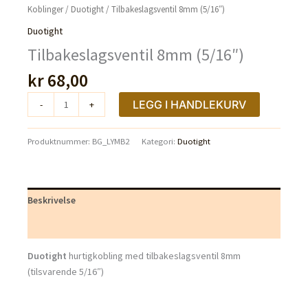
Koblinger
/
Duotight
/ Tilbakeslagsventil 8mm (5/16″)
Duotight
Tilbakeslagsventil 8mm (5/16″)
kr
68,00
Tilbakeslagsventil
LEGG I HANDLEKURV
-
+
8mm
(5/16")
Produktnummer:
BG_LYMB2
Kategori:
Duotight
antall
Beskrivelse
Tilleggsinformasjon
Duotight
hurtigkobling med tilbakeslagsventil 8mm
(tilsvarende 5/16″)