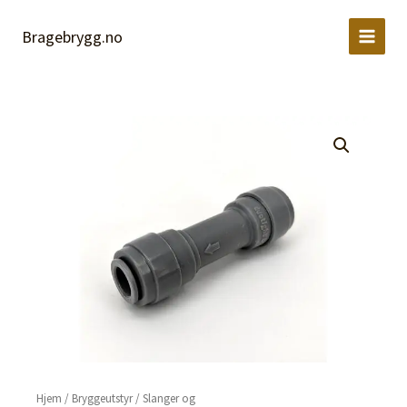
(5/16")
Hopp
antall
rett
Bragebrygg.no
til
innholdet
Hjem
/
Bryggeutstyr
/
Slanger og